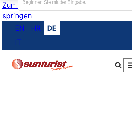
Zum Hauptinhalt springen
Zum Footer
springen
EN
HR
DE
IT