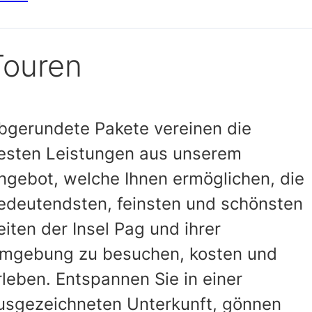
Touren
bgerundete Pakete vereinen die
esten Leistungen aus unserem
ngebot, welche Ihnen ermöglichen, die
edeutendsten, feinsten und schönsten
eiten der Insel Pag und ihrer
mgebung zu besuchen, kosten und
rleben. Entspannen Sie in einer
usgezeichneten Unterkunft, gönnen