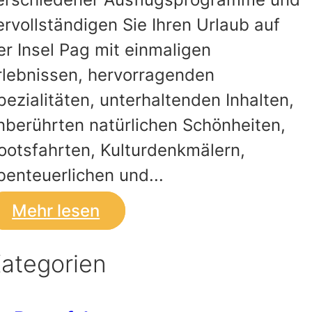
ervollständigen Sie Ihren Urlaub auf
er Insel Pag mit einmaligen
rlebnissen, hervorragenden
pezialitäten, unterhaltenden Inhalten,
nberührten natürlichen Schönheiten,
ootsfahrten, Kulturdenkmälern,
benteuerlichen und...
Mehr lesen
ategorien