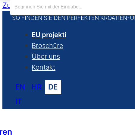
Zum Hauptinhalt springen
Zum Footer 
SO FINDEN SIE DEN PERFEKTEN KROATIEN-
EU projekti
Broschüre
Über uns
Kontakt
EN
HR
DE
IT
ren