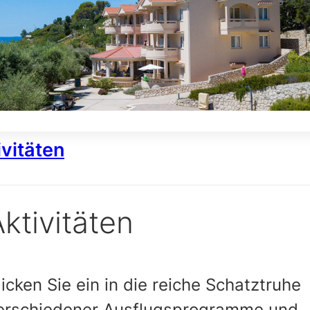
ivitäten
ktivitäten
licken Sie ein in die reiche Schatztruhe
erschiedener Ausflugsprogramme und