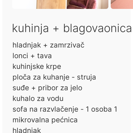
kuhinja + blagovaonic
hladnjak + zamrzivač
lonci + tava
kuhinjske krpe
ploča za kuhanje - struja
suđe + pribor za jelo
kuhalo za vodu
sofa na razvlačenje - 1 osoba 1
mikrovalna pećnica
hladnjak