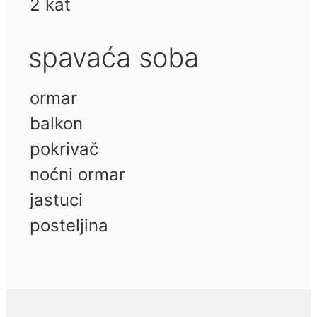
2 kat
spavaća soba
ormar
balkon
pokrivač
noćni ormar
jastuci
posteljina