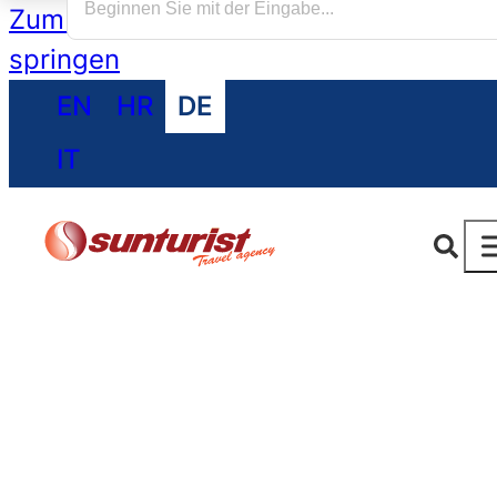
Zum Hauptinhalt springen
Zum Footer
springen
EN
HR
DE
IT