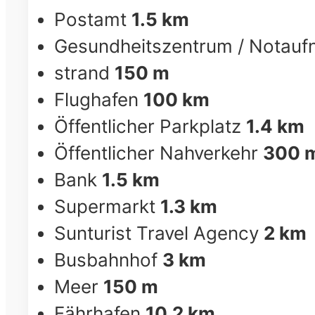
Postamt
1.5 km
Gesundheitszentrum / Notau
strand
150 m
Flughafen
100 km
Öffentlicher Parkplatz
1.4 km
Öffentlicher Nahverkehr
300 
Bank
1.5 km
Supermarkt
1.3 km
Sunturist Travel Agency
2 km
Busbahnhof
3 km
Meer
150 m
Fährhafen
10.2 km