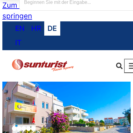
Zum Hauptinhalt springen
Zum Footer
springen
EN
HR
DE
IT