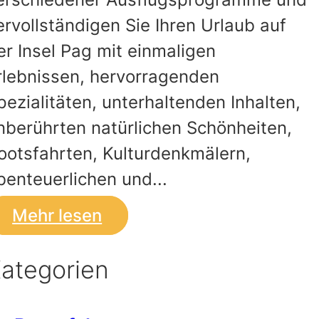
ervollständigen Sie Ihren Urlaub auf
er Insel Pag mit einmaligen
rlebnissen, hervorragenden
pezialitäten, unterhaltenden Inhalten,
nberührten natürlichen Schönheiten,
ootsfahrten, Kulturdenkmälern,
benteuerlichen und...
Mehr lesen
ategorien