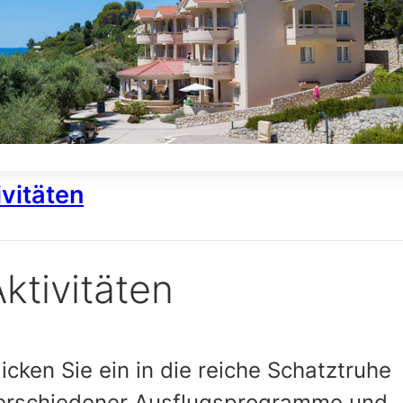
ivitäten
ktivitäten
licken Sie ein in die reiche Schatztruhe
erschiedener Ausflugsprogramme und