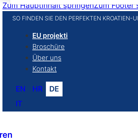
for:
Zum Hauptinhalt springen
Zum Footer 
SO FINDEN SIE DEN PERFEKTEN KROATIEN-
EU projekti
Broschüre
Über uns
Kontakt
EN
HR
DE
IT
ren