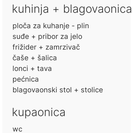
kuhinja + blagovaonica
ploča za kuhanje - plin
suđe + pribor za jelo
frižider + zamrzivač
čaše + šalica
lonci + tava
pećnica
blagovaonski stol + stolice
kupaonica
wc