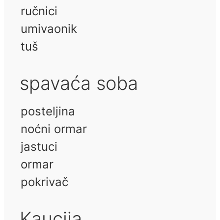
ručnici
umivaonik
tuš
spavaća soba
posteljina
noćni ormar
jastuci
ormar
pokrivač
Kaucija