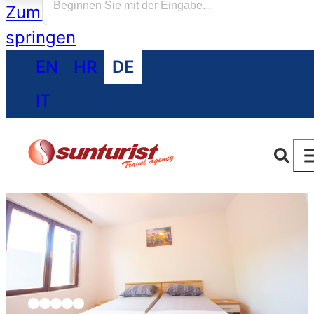
Zum Hauptinhalt springen
Zum Footer
springen
EN
HR
DE
IT