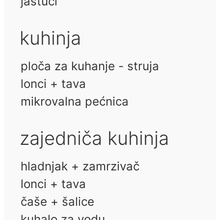
jastuci
kuhinja
ploča za kuhanje - struja
lonci + tava
mikrovalna pećnica
zajedniča kuhinja
hladnjak + zamrzivač
lonci + tava
čaše + šalice
kuhalo za vodu