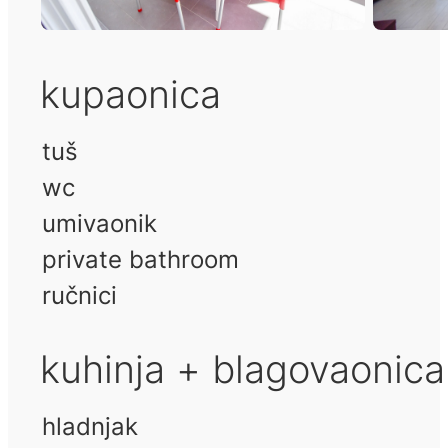
kupaonica
tuš
wc
umivaonik
private bathroom
ručnici
kuhinja + blagovaonic
hladnjak