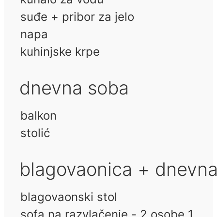
suđe + pribor za jelo
napa
kuhinjske krpe
dnevna soba
balkon
stolić
blagovaonica + dnevn
blagovaonski stol
sofa na razvlačenje - 2 osobe 1