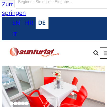
Zum Hauptinhalt springen
Zum Footer
springen
EN
HR
DE
IT