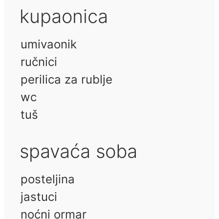
kupaonica
umivaonik
ručnici
perilica za rublje
wc
tuš
spavaća soba
posteljina
jastuci
noćni ormar