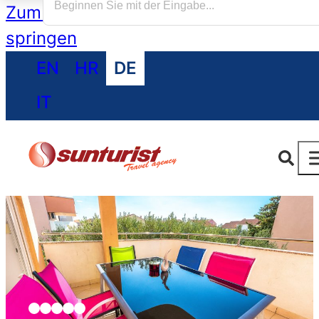
Zum Hauptinhalt springen
Zum Footer
springen
EN
HR
DE
IT