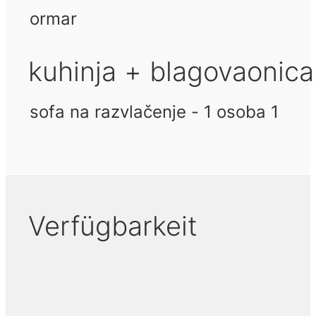
ormar
kuhinja + blagovaonic
sofa na razvlačenje - 1 osoba 1
Verfügbarkeit
August 2026
September 2026
Octobe