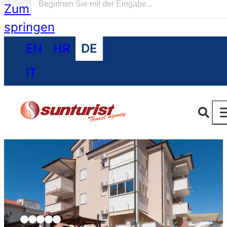
Zum Hauptinhalt springen
Zum Footer
springen
EN
HR
DE
IT