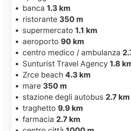
banca
1.3 km
ristorante
350 m
supermercato
1.1 km
aeroporto
90 km
centro medico / ambulanza
2.
Sunturist Travel Agency
1.8 k
Zrce beach
4.3 km
mare
350 m
stazione degli autobus
2.7 km
traghetto
9.9 km
farmacia
2.7 km
centro città
1000 m