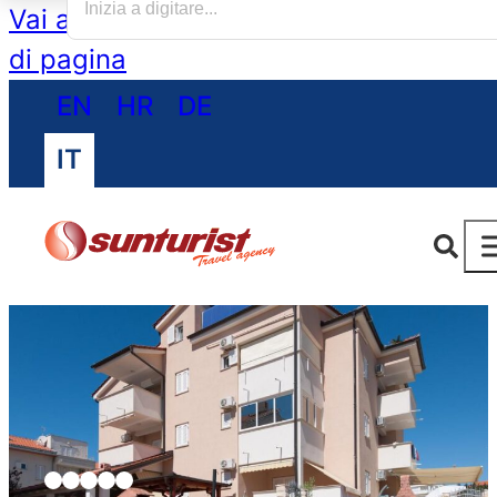
Vai al contenuto principale
Vai al piè
di pagina
EN
HR
DE
IT