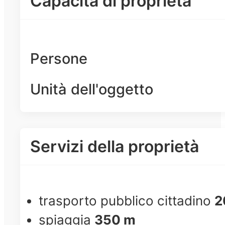
Capacità di proprietà
Persone
Unità dell'oggetto
Servizi della proprietà
trasporto pubblico cittadino
2
spiaggia
350 m