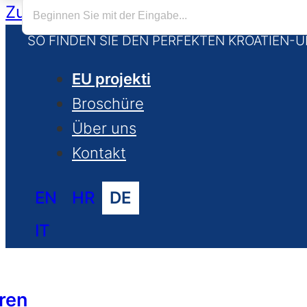
Zum Hauptinhalt springen
Zum Footer 
SO FINDEN SIE DEN PERFEKTEN KROATIEN-
EU projekti
Broschüre
Über uns
Kontakt
EN
HR
DE
IT
ren