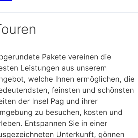
Touren
bgerundete Pakete vereinen die
esten Leistungen aus unserem
ngebot, welche Ihnen ermöglichen, die
edeutendsten, feinsten und schönsten
eiten der Insel Pag und ihrer
mgebung zu besuchen, kosten und
rleben. Entspannen Sie in einer
usgezeichneten Unterkunft, gönnen