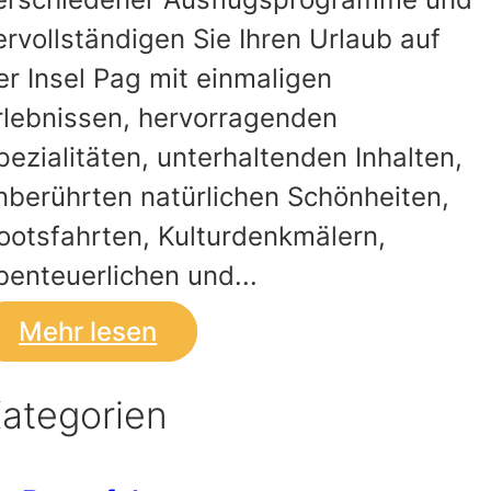
ervollständigen Sie Ihren Urlaub auf
er Insel Pag mit einmaligen
rlebnissen, hervorragenden
pezialitäten, unterhaltenden Inhalten,
nberührten natürlichen Schönheiten,
ootsfahrten, Kulturdenkmälern,
benteuerlichen und...
Mehr lesen
ategorien