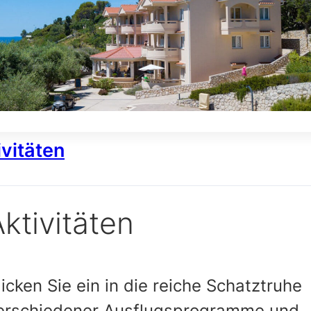
ivitäten
ktivitäten
licken Sie ein in die reiche Schatztruhe
erschiedener Ausflugsprogramme und