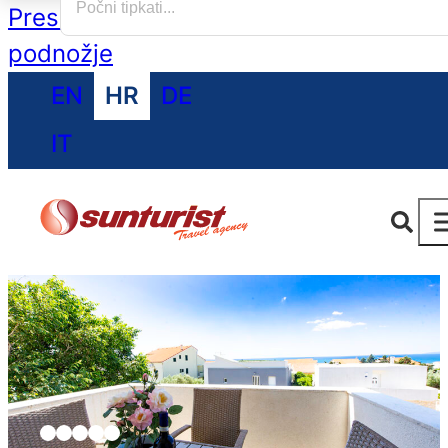
Preskoči na glavni sadržaj
Preskoči na
podnožje
EN
HR
DE
IT