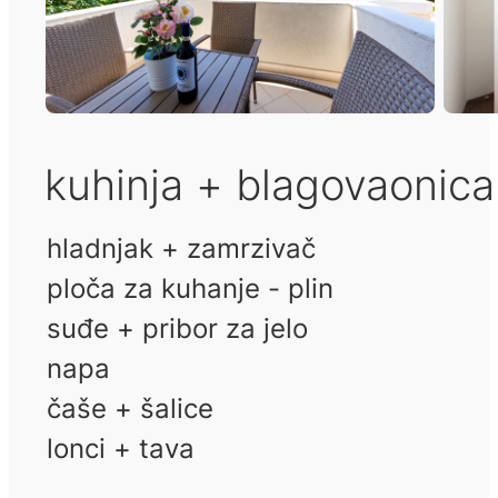
kuhinja + blagovaonic
hladnjak + zamrzivač
ploča za kuhanje - plin
suđe + pribor za jelo
napa
čaše + šalice
lonci + tava