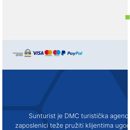
Sunturist je DMC turistička agenci
zaposlenici teže pružiti klijentima ugo