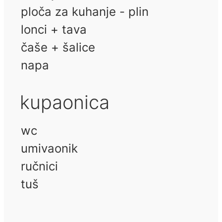
ploča za kuhanje - plin
lonci + tava
čaše + šalice
napa
kupaonica
wc
umivaonik
ručnici
tuš