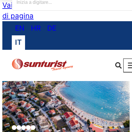
Vai al contenuto principale
Vai al piè
di pagina
EN
HR
DE
IT