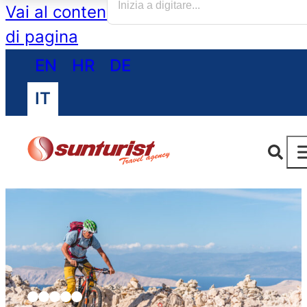
Vai al contenuto principale
Vai al piè
di pagina
EN
HR
DE
IT