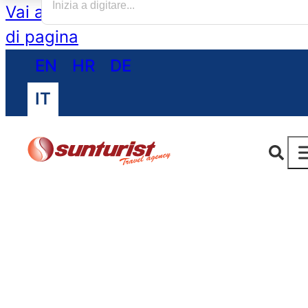
Vai al contenuto principale
Vai al piè
di pagina
EN
HR
DE
IT