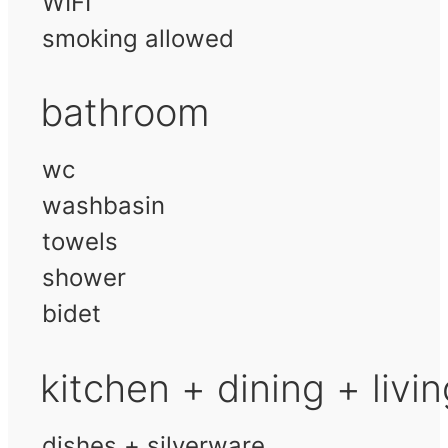
WIFI
smoking allowed
bathroom
wc
washbasin
towels
shower
bidet
kitchen + dining + livi
dishes + silverware