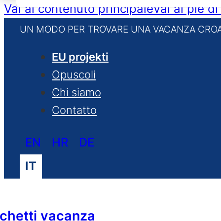
for:
Vai al contenuto principale
Vai al piè d
UN MODO PER TROVARE UNA VACANZA CROA
EU projekti
Opuscoli
Chi siamo
Contatto
EN
HR
DE
IT
chetti vacanza