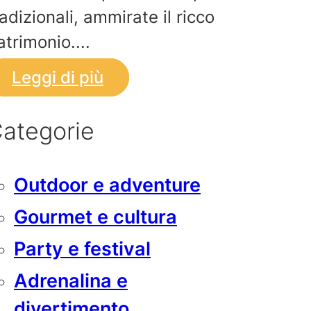
radizionali, ammirate il ricco
atrimonio....
Leggi di più
ategorie
Outdoor e adventure
Gourmet e cultura
Party e festival
Adrenalina e
divertimento