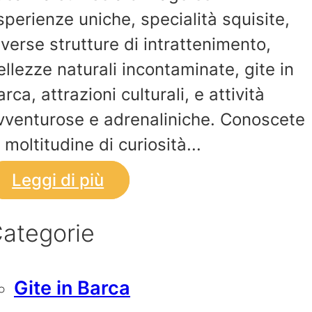
sperienze uniche, specialità squisite,
iverse strutture di intrattenimento,
ellezze naturali incontaminate, gite in
arca, attrazioni culturali, e attività
vventurose e adrenaliniche. Conoscete
a moltitudine di curiosità...
Leggi di più
ategorie
Gite in Barca