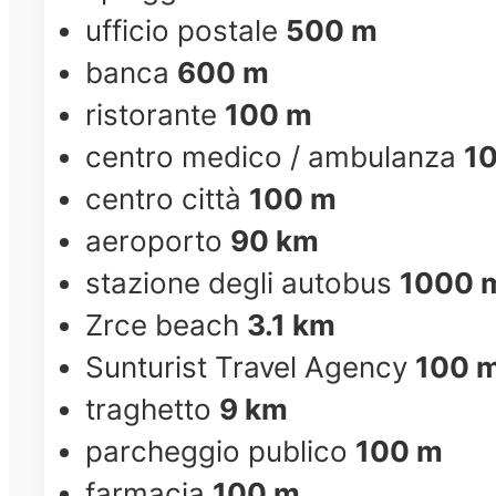
ufficio postale
500 m
banca
600 m
ristorante
100 m
centro medico / ambulanza
1
centro città
100 m
aeroporto
90 km
stazione degli autobus
1000 
Zrce beach
3.1 km
Sunturist Travel Agency
100 
traghetto
9 km
parcheggio publico
100 m
farmacia
100 m