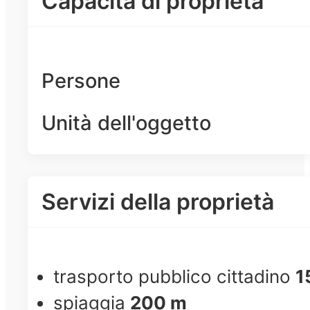
Capacità di proprietà
Persone
Unità dell'oggetto
Servizi della proprietà
trasporto pubblico cittadino
1
spiaggia
200 m