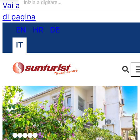
Vai al contenuto principale
Vai al piè
di pagina
EN
HR
DE
IT