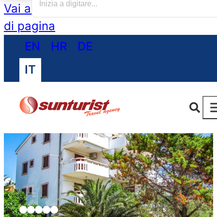
Vai al contenuto principale
Vai al piè
di pagina
EN
HR
DE
IT