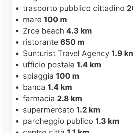
trasporto pubblico cittadino
2
mare
100 m
Zrce beach
4.3 km
ristorante
650 m
Sunturist Travel Agency
1.9 k
ufficio postale
1.4 km
spiaggia
100 m
banca
1.4 km
farmacia
2.8 km
supermercato
1.2 km
parcheggio publico
1.3 km
centro città
1.1 km