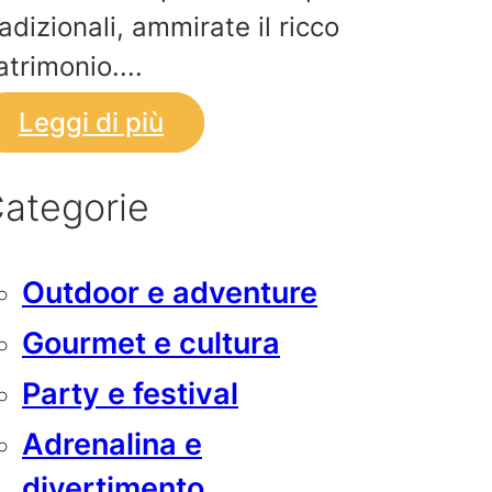
radizionali, ammirate il ricco
atrimonio....
Leggi di più
ategorie
Outdoor e adventure
Gourmet e cultura
Party e festival
Adrenalina e
divertimento