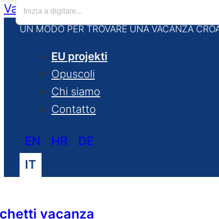
Vai al contenuto principale
Vai al piè d
UN MODO PER TROVARE UNA VACANZA CROA
EU projekti
Opuscoli
Chi siamo
Contatto
EN
HR
DE
IT
chetti vacanza