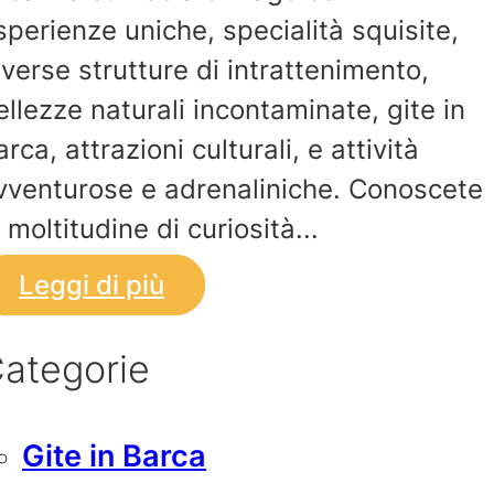
sperienze uniche, specialità squisite,
iverse strutture di intrattenimento,
ellezze naturali incontaminate, gite in
arca, attrazioni culturali, e attività
vventurose e adrenaliniche. Conoscete
a moltitudine di curiosità...
Leggi di più
ategorie
Gite in Barca