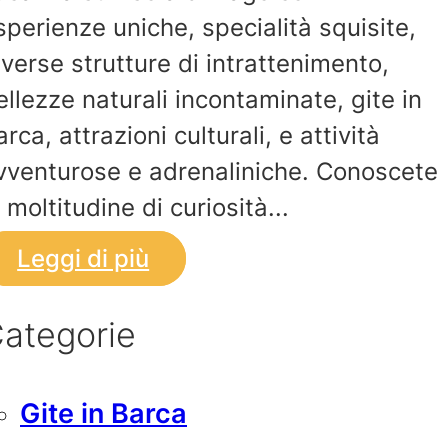
sperienze uniche, specialità squisite,
iverse strutture di intrattenimento,
ellezze naturali incontaminate, gite in
arca, attrazioni culturali, e attività
vventurose e adrenaliniche. Conoscete
a moltitudine di curiosità...
Leggi di più
ategorie
Gite in Barca