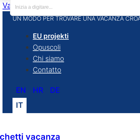
Vai al contenuto principale
Vai al piè d
UN MODO PER TROVARE UNA VACANZA CROA
EU projekti
Opuscoli
Chi siamo
Contatto
EN
HR
DE
IT
chetti vacanza