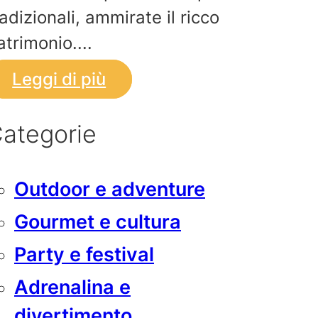
radizionali, ammirate il ricco
atrimonio....
Leggi di più
ategorie
Outdoor e adventure
Gourmet e cultura
Party e festival
Adrenalina e
divertimento