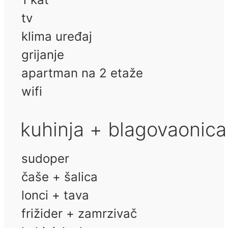
tv
klima uređaj
grijanje
apartman na 2 etaže
wifi
kuhinja + blagovaonica
sudoper
čaše + šalica
lonci + tava
frižider + zamrzivač