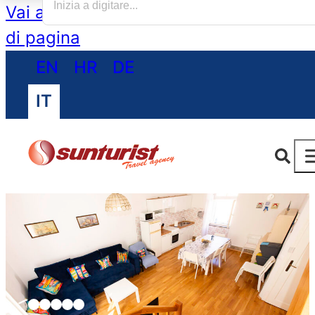
Vai al contenuto principale
Vai al piè
di pagina
EN
HR
DE
IT