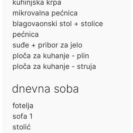
kuhinjska krpa
mikrovalna pećnica
blagovaonski stol + stolice
pećnica
suđe + pribor za jelo
ploča za kuhanje - plin
ploča za kuhanje - struja
dnevna soba
fotelja
sofa 1
stolić