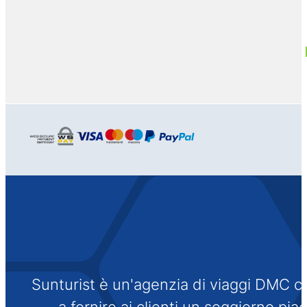
Sunturist è un'agenzia di viaggi DMC che
a fornire ai clienti un soggiorno pi