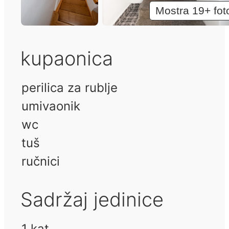
Mostra 19+ fot
kupaonica
perilica za rublje
umivaonik
wc
tuš
ručnici
Sadržaj jedinice
1 kat