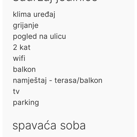
klima uređaj
grijanje
pogled na ulicu
2 kat
wifi
balkon
namještaj - terasa/balkon
tv
parking
spavaća soba