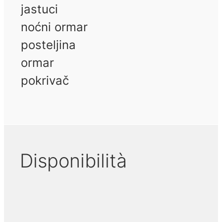
jastuci
noćni ormar
posteljina
ormar
pokrivač
Disponibilità
August 2026
September 2026
Octobe