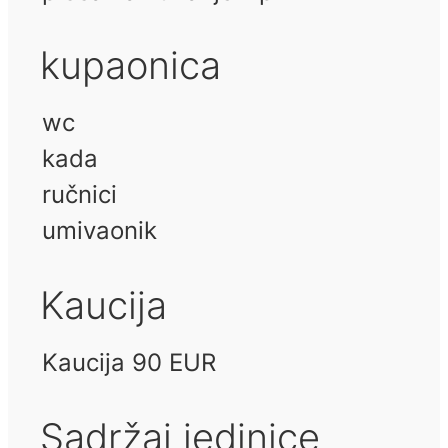
kupaonica
wc
kada
ručnici
umivaonik
Kaucija
Kaucija 90 EUR
Sadržaj jedinice