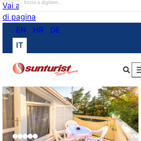
Vai al contenuto principale
Vai al piè
di pagina
EN
HR
DE
IT