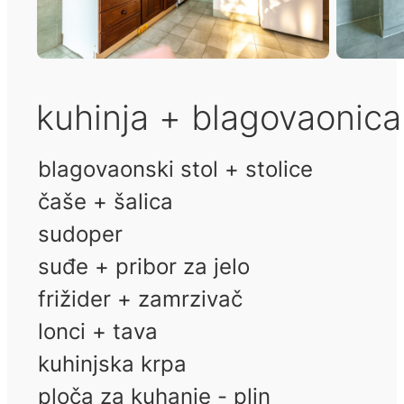
kuhinja + blagovaonica
blagovaonski stol + stolice
čaše + šalica
sudoper
suđe + pribor za jelo
frižider + zamrzivač
lonci + tava
kuhinjska krpa
ploča za kuhanje - plin