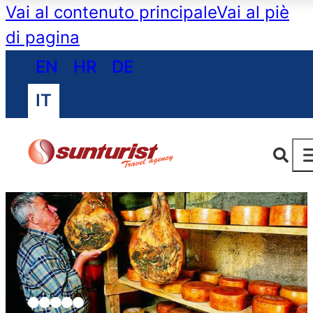
Vai al contenuto principale
Vai al piè
di pagina
EN
HR
DE
IT