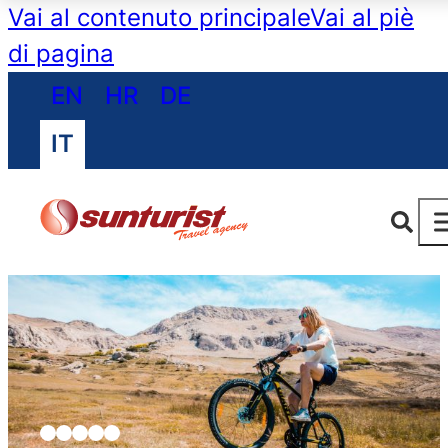
Vai al contenuto principale
Vai al piè
di pagina
EN
HR
DE
IT