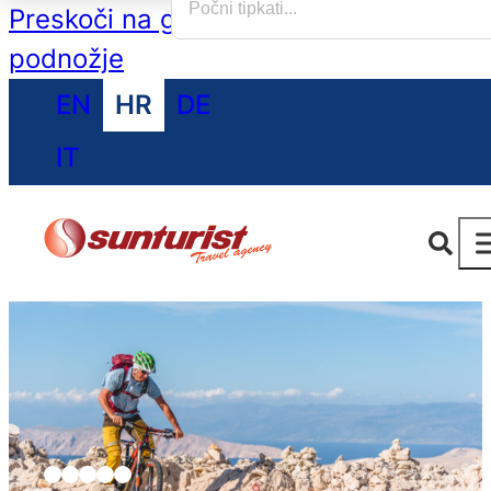
Preskoči na glavni sadržaj
Preskoči na
podnožje
EN
HR
DE
IT