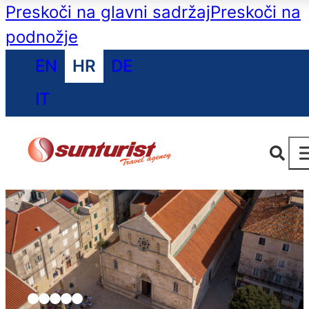
Preskoči na glavni sadržaj
Preskoči na
podnožje
EN
HR
DE
IT