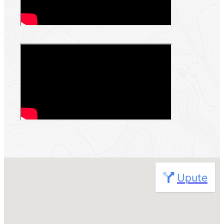
Nije pronađena nijedna lokacija
Upute