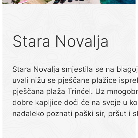
Stara Novalja
Stara Novalja smjestila se na blago
uvali nižu se pješčane plažice ispr
pješčana plaža Trinćel. Uz mnogobrojn
dobre kapljice doći će na svoje u k
nadaleko poznati paški sir, pršut i s