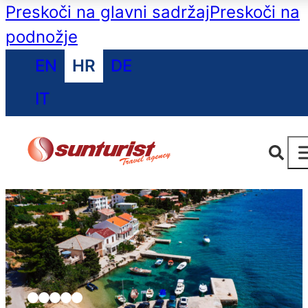
Preskoči na glavni sadržaj
Preskoči na
podnožje
EN
HR
DE
IT