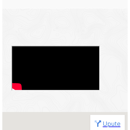
Nije pronađena nijedna lokacija
Upute