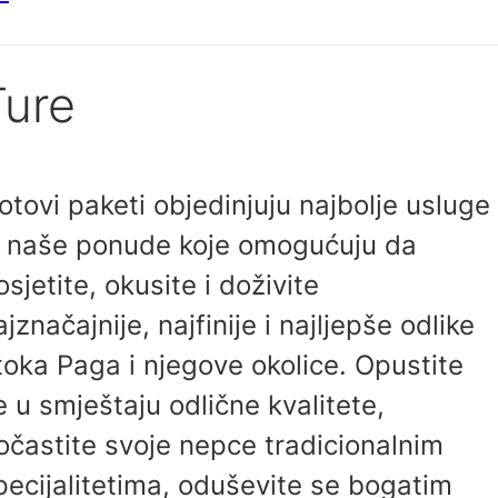
Ture
otovi paketi objedinjuju najbolje usluge
z naše ponude koje omogućuju da
osjetite, okusite i doživite
ajznačajnije, najfinije i najljepše odlike
toka Paga i njegove okolice. Opustite
e u smještaju odlične kvalitete,
očastite svoje nepce tradicionalnim
pecijalitetima, oduševite se bogatim