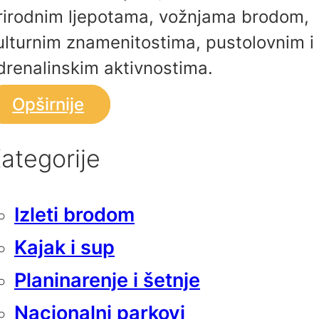
rirodnim ljepotama, vožnjama brodom,
ulturnim znamenitostima, pustolovnim i
drenalinskim aktivnostima.
Opširnije
ategorije
Izleti brodom
Kajak i sup
Planinarenje i šetnje
Nacionalni parkovi