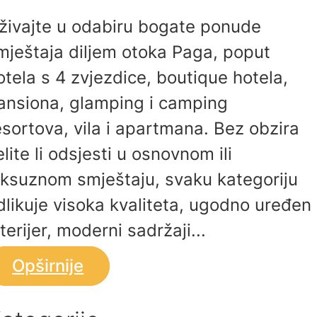
živajte u odabiru bogate ponude
mještaja diljem otoka Paga, poput
otela s 4 zvjezdice, boutique hotela,
ansiona, glamping i camping
esortova, vila i apartmana. Bez obzira
elite li odsjesti u osnovnom ili
uksuznom smještaju, svaku kategoriju
dlikuje visoka kvaliteta, ugodno uređen
nterijer, moderni sadržaji...
Opširnije