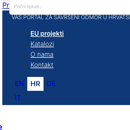
Preskoči na glavni sadržaj
Preskoči na
VAŠ PORTAL ZA SAVRŠENI ODMOR U HRVATS
EU projekti
Katalozi
O nama
Kontakt
EN
HR
DE
IT
e