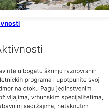
ivnosti
ktivnosti
avirite u bogatu škrinju raznovrsnih
zletničkih programa i upotpunite svoj
dmor na otoku Pagu jedinstvenim
oživljajima, vrhunskim specijalitetima,
abavnim sadržajima, netaknutim