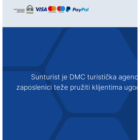
Sunturist je DMC turistička agenci
zaposlenici teže pružiti klijentima ugo