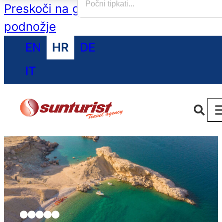
Preskoči na glavni sadržaj
Preskoči na
podnožje
EN
HR
DE
IT