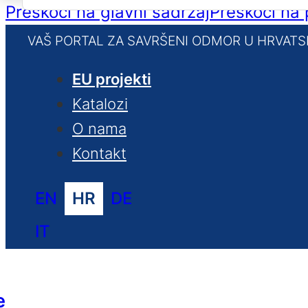
for:
Preskoči na glavni sadržaj
Preskoči na
VAŠ PORTAL ZA SAVRŠENI ODMOR U HRVATS
EU projekti
Katalozi
O nama
Kontakt
EN
HR
DE
IT
e