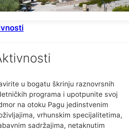
ivnosti
ktivnosti
avirite u bogatu škrinju raznovrsnih
zletničkih programa i upotpunite svoj
dmor na otoku Pagu jedinstvenim
oživljajima, vrhunskim specijalitetima,
abavnim sadržajima, netaknutim