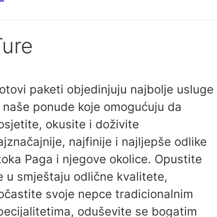
Ture
otovi paketi objedinjuju najbolje usluge
z naše ponude koje omogućuju da
osjetite, okusite i doživite
ajznačajnije, najfinije i najljepše odlike
toka Paga i njegove okolice. Opustite
e u smještaju odlične kvalitete,
očastite svoje nepce tradicionalnim
pecijalitetima, oduševite se bogatim