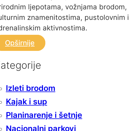
rirodnim ljepotama, vožnjama brodom,
ulturnim znamenitostima, pustolovnim i
drenalinskim aktivnostima.
Opširnije
ategorije
Izleti brodom
Kajak i sup
Planinarenje i šetnje
Nacionalni parkovi