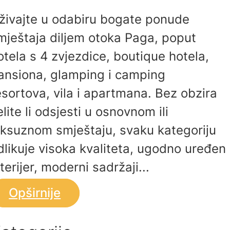
živajte u odabiru bogate ponude
mještaja diljem otoka Paga, poput
otela s 4 zvjezdice, boutique hotela,
ansiona, glamping i camping
esortova, vila i apartmana. Bez obzira
elite li odsjesti u osnovnom ili
uksuznom smještaju, svaku kategoriju
dlikuje visoka kvaliteta, ugodno uređen
nterijer, moderni sadržaji...
Opširnije