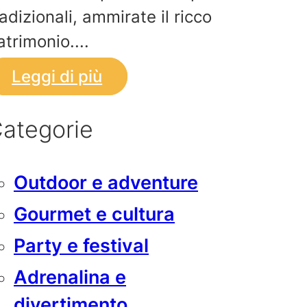
radizionali, ammirate il ricco
atrimonio....
Leggi di più
ategorie
Outdoor e adventure
Gourmet e cultura
Party e festival
Adrenalina e
divertimento