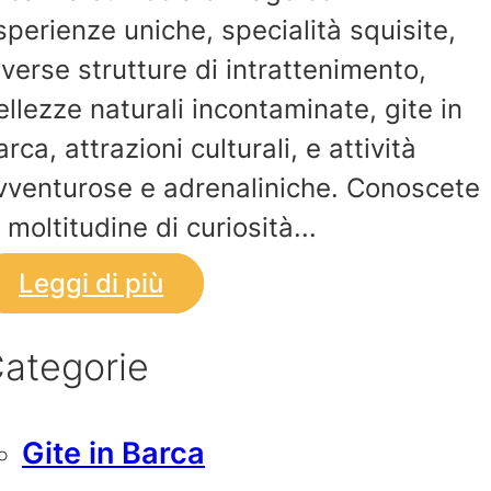
sperienze uniche, specialità squisite,
iverse strutture di intrattenimento,
ellezze naturali incontaminate, gite in
arca, attrazioni culturali, e attività
vventurose e adrenaliniche. Conoscete
a moltitudine di curiosità...
Leggi di più
ategorie
Gite in Barca