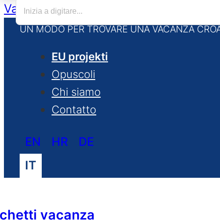
Vai al contenuto principale
Vai al piè d
UN MODO PER TROVARE UNA VACANZA CROA
EU projekti
Opuscoli
Chi siamo
Contatto
EN
HR
DE
IT
chetti vacanza