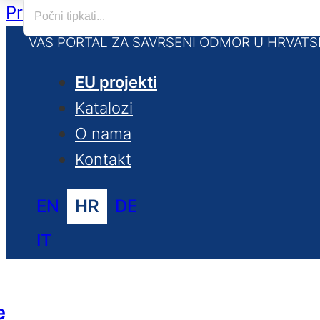
Preskoči na glavni sadržaj
Preskoči na
VAŠ PORTAL ZA SAVRŠENI ODMOR U HRVATS
EU projekti
Katalozi
O nama
Kontakt
EN
HR
DE
IT
e