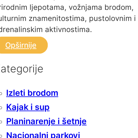
rirodnim ljepotama, vožnjama brodom,
ulturnim znamenitostima, pustolovnim i
drenalinskim aktivnostima.
Opširnije
ategorije
Izleti brodom
Kajak i sup
Planinarenje i šetnje
Nacionalni parkovi