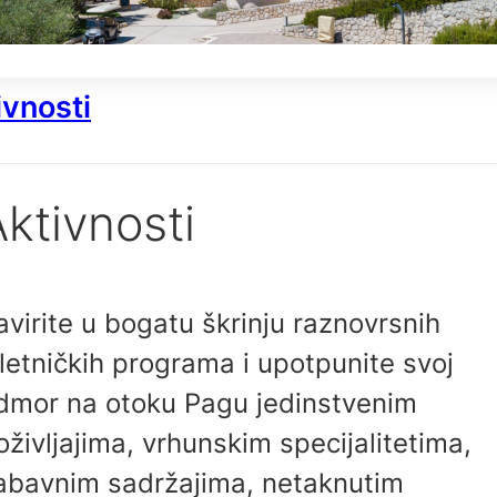
ivnosti
ktivnosti
avirite u bogatu škrinju raznovrsnih
zletničkih programa i upotpunite svoj
dmor na otoku Pagu jedinstvenim
oživljajima, vrhunskim specijalitetima,
abavnim sadržajima, netaknutim