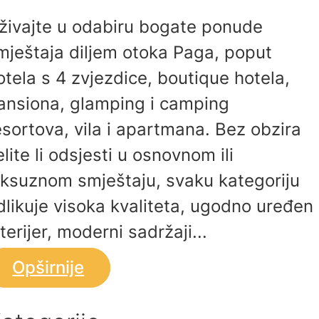
živajte u odabiru bogate ponude
mještaja diljem otoka Paga, poput
otela s 4 zvjezdice, boutique hotela,
ansiona, glamping i camping
esortova, vila i apartmana. Bez obzira
elite li odsjesti u osnovnom ili
uksuznom smještaju, svaku kategoriju
dlikuje visoka kvaliteta, ugodno uređen
nterijer, moderni sadržaji...
Opširnije