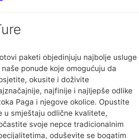
Ture
otovi paketi objedinjuju najbolje usluge
z naše ponude koje omogućuju da
osjetite, okusite i doživite
ajznačajnije, najfinije i najljepše odlike
toka Paga i njegove okolice. Opustite
e u smještaju odlične kvalitete,
očastite svoje nepce tradicionalnim
pecijalitetima, oduševite se bogatim