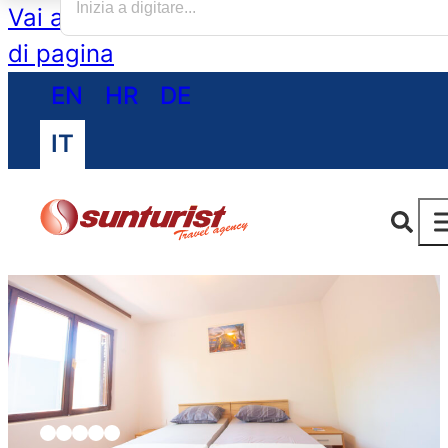
Vai al contenuto principale
Vai al piè
di pagina
EN
HR
DE
IT