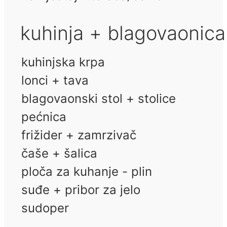
kuhinja + blagovaonica
kuhinjska krpa
lonci + tava
blagovaonski stol + stolice
pećnica
frižider + zamrzivač
čaše + šalica
ploča za kuhanje - plin
suđe + pribor za jelo
sudoper