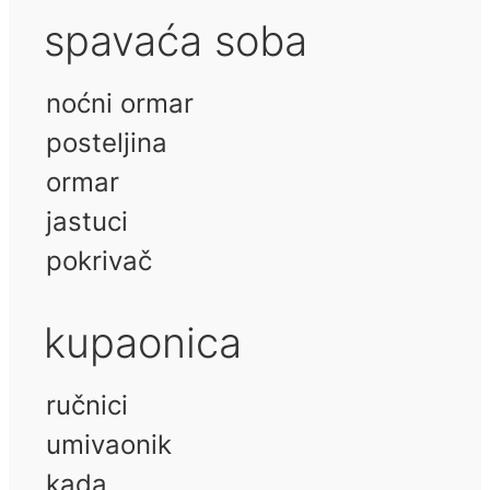
spavaća soba
noćni ormar
posteljina
ormar
jastuci
pokrivač
kupaonica
ručnici
umivaonik
kada