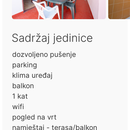
Sadržaj jedinice
dozvoljeno pušenje
parking
klima uređaj
balkon
1 kat
wifi
pogled na vrt
namještaj - terasa/balkon