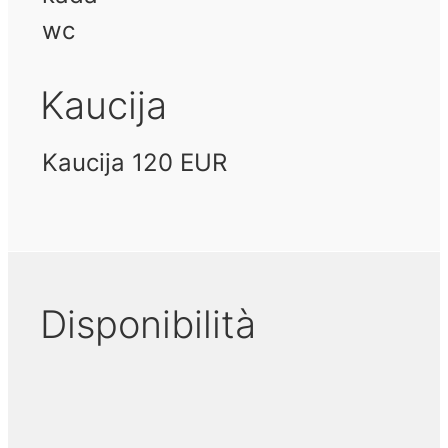
wc
Kaucija
Kaucija 120 EUR
Disponibilità
August 2026
September 2026
Octobe