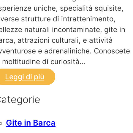
sperienze uniche, specialità squisite,
iverse strutture di intrattenimento,
ellezze naturali incontaminate, gite in
arca, attrazioni culturali, e attività
vventurose e adrenaliniche. Conoscete
a moltitudine di curiosità...
Leggi di più
ategorie
Gite in Barca