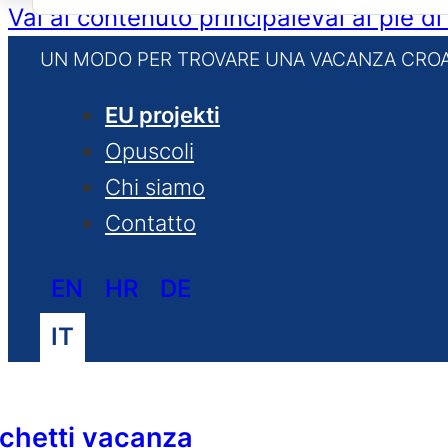
for:
Vai al contenuto principale
Vai al piè d
UN MODO PER TROVARE UNA VACANZA CROA
EU projekti
Opuscoli
Chi siamo
Contatto
EN
HR
DE
IT
chetti vacanza