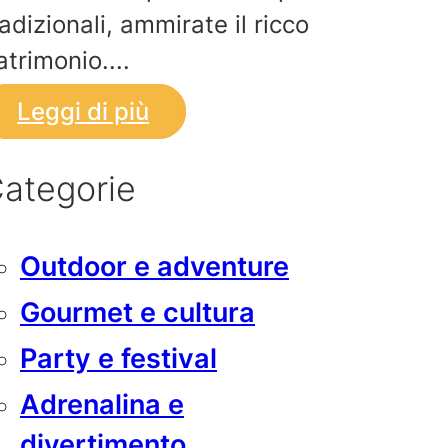
radizionali, ammirate il ricco
atrimonio....
Leggi di più
ategorie
Outdoor e adventure
Gourmet e cultura
Party e festival
Adrenalina e
divertimento