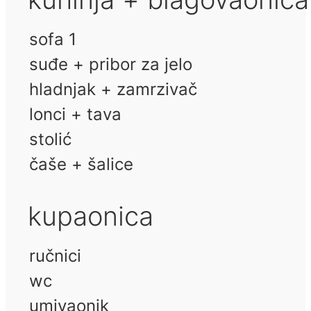
sofa 1
suđe + pribor za jelo
hladnjak + zamrzivač
lonci + tava
stolić
čaše + šalice
kupaonica
ručnici
wc
umivaonik