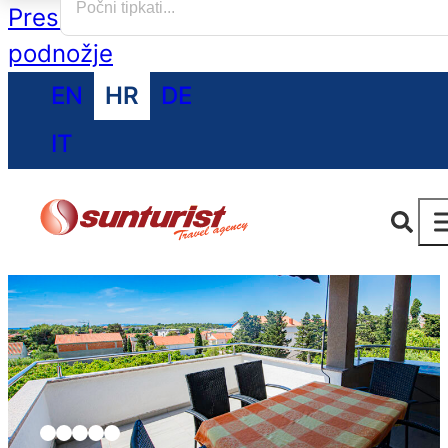
Preskoči na glavni sadržaj
Preskoči na
podnožje
EN
HR
DE
IT