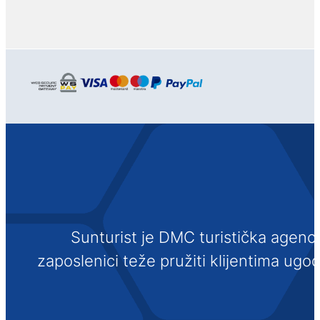
Sunturist je DMC turistička agenci
zaposlenici teže pružiti klijentima ugo