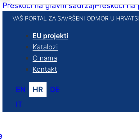
for:
Preskoči na glavni sadržaj
Preskoči na
VAŠ PORTAL ZA SAVRŠENI ODMOR U HRVATS
EU projekti
Katalozi
O nama
Kontakt
EN
HR
DE
IT
e