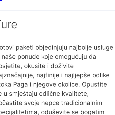
Ture
otovi paketi objedinjuju najbolje usluge
z naše ponude koje omogućuju da
osjetite, okusite i doživite
ajznačajnije, najfinije i najljepše odlike
toka Paga i njegove okolice. Opustite
e u smještaju odlične kvalitete,
očastite svoje nepce tradicionalnim
pecijalitetima, oduševite se bogatim