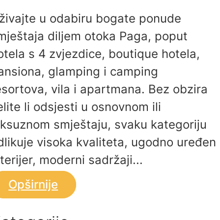
živajte u odabiru bogate ponude
mještaja diljem otoka Paga, poput
otela s 4 zvjezdice, boutique hotela,
ansiona, glamping i camping
esortova, vila i apartmana. Bez obzira
elite li odsjesti u osnovnom ili
uksuznom smještaju, svaku kategoriju
dlikuje visoka kvaliteta, ugodno uređen
nterijer, moderni sadržaji...
Opširnije