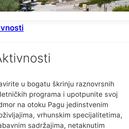
ivnosti
ktivnosti
avirite u bogatu škrinju raznovrsnih
zletničkih programa i upotpunite svoj
dmor na otoku Pagu jedinstvenim
oživljajima, vrhunskim specijalitetima,
abavnim sadržajima, netaknutim