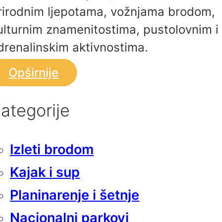
rirodnim ljepotama, vožnjama brodom,
ulturnim znamenitostima, pustolovnim i
drenalinskim aktivnostima.
Opširnije
ategorije
Izleti brodom
Kajak i sup
Planinarenje i šetnje
Nacionalni parkovi