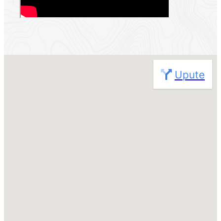
Nije pronađena nijedna lokacija
Upute