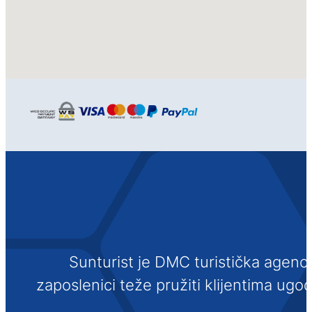
Sunturist je DMC turistička agenci
zaposlenici teže pružiti klijentima ugo