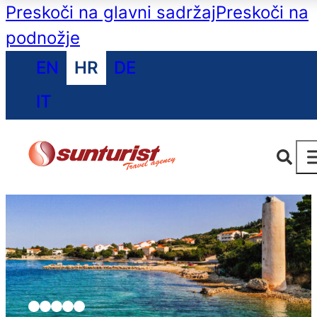
Preskoči na glavni sadržaj
Preskoči na
podnožje
EN
HR
DE
IT