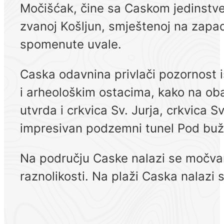
Močišćak, čine sa Caskom jedinstven
zvanoj Košljun, smještenoj na zapad
spomenute uvale.
Caska odavnina privlači pozornost 
i arheološkim ostacima, kako na ob
utvrda i crkvica Sv. Jurja, crkvica 
impresivan podzemni tunel Pod buž
Na području Caske nalazi se močvar
raznolikosti. Na plaži Caska nalazi s