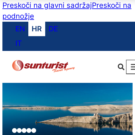
Preskoči na glavni sadržaj
Preskoči na
podnožje
EN
HR
DE
IT