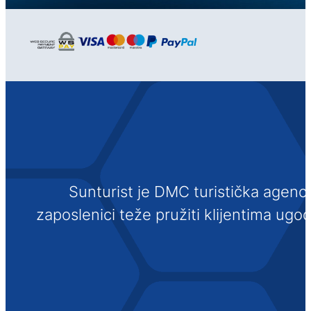
Sunturist je DMC turistička agenci
zaposlenici teže pružiti klijentima ugo