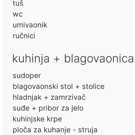
tuš
wc
umivaonik
ručnici
kuhinja + blagovaonic
sudoper
blagovaonski stol + stolice
hladnjak + zamrzivač
suđe + pribor za jelo
kuhinjske krpe
ploča za kuhanje - struja