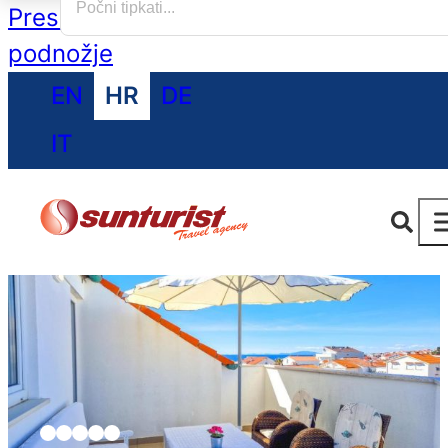
Preskoči na glavni sadržaj
Preskoči na
podnožje
EN
HR
DE
IT