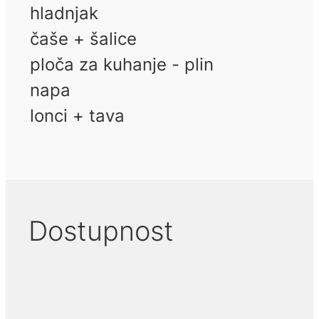
hladnjak
čaše + šalice
ploča za kuhanje - plin
napa
lonci + tava
Dostupnost
August 2026
September 2026
Octobe