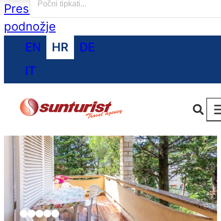
Preskoči na glavni sadržaj
Preskoči na
podnožje
EN
HR
DE
IT