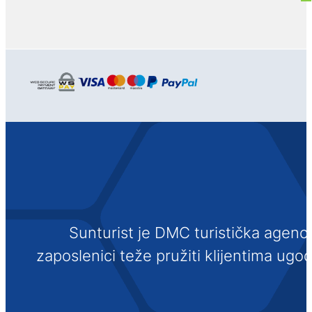
Sunturist je DMC turistička agenci
zaposlenici teže pružiti klijentima ugo