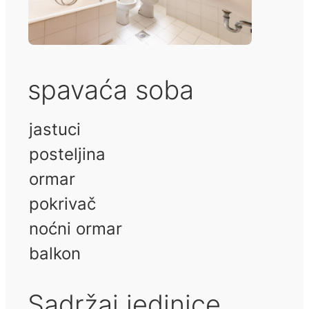
spavaća soba
jastuci
posteljina
ormar
pokrivač
noćni ormar
balkon
Sadržaj jedinice