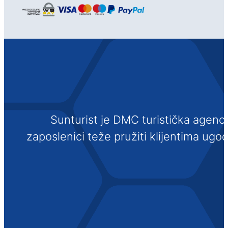
Sunturist je DMC turistička agenci
zaposlenici teže pružiti klijentima ugo