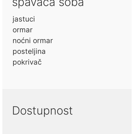
spavaća soba
jastuci
ormar
noćni ormar
posteljina
pokrivač
Dostupnost