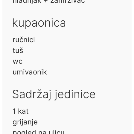
hladnjak + zamrzivač
kupaonica
ručnici
tuš
wc
umivaonik
Sadržaj jedinice
1 kat
grijanje
pogled na ulicu