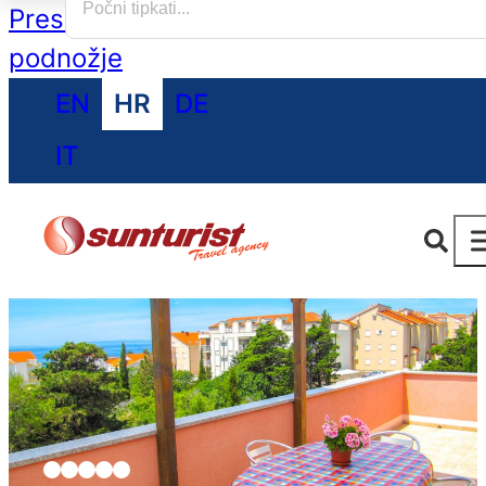
Preskoči na glavni sadržaj
Preskoči na
podnožje
EN
HR
DE
IT