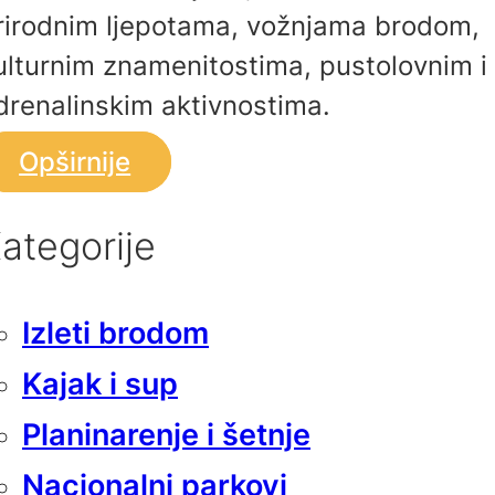
rirodnim ljepotama, vožnjama brodom,
ulturnim znamenitostima, pustolovnim i
drenalinskim aktivnostima.
Opširnije
ategorije
Izleti brodom
Kajak i sup
Planinarenje i šetnje
Nacionalni parkovi