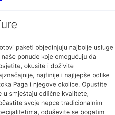
Ture
otovi paketi objedinjuju najbolje usluge
z naše ponude koje omogućuju da
osjetite, okusite i doživite
ajznačajnije, najfinije i najljepše odlike
toka Paga i njegove okolice. Opustite
e u smještaju odlične kvalitete,
očastite svoje nepce tradicionalnim
pecijalitetima, oduševite se bogatim