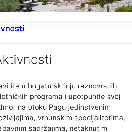
ivnosti
ktivnosti
avirite u bogatu škrinju raznovrsnih
zletničkih programa i upotpunite svoj
dmor na otoku Pagu jedinstvenim
oživljajima, vrhunskim specijalitetima,
abavnim sadržajima, netaknutim