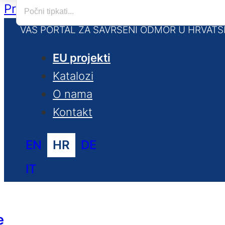
Preskoči na glavni sadržaj
Preskoči na
VAŠ PORTAL ZA SAVRŠENI ODMOR U HRVATS
EU projekti
Katalozi
O nama
Kontakt
EN
HR
DE
IT
e