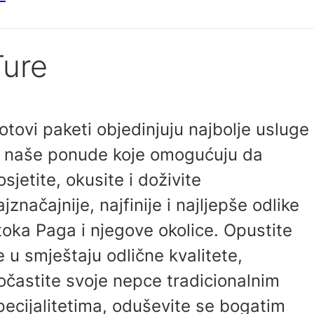
Ture
otovi paketi objedinjuju najbolje usluge
z naše ponude koje omogućuju da
osjetite, okusite i doživite
ajznačajnije, najfinije i najljepše odlike
toka Paga i njegove okolice. Opustite
e u smještaju odlične kvalitete,
očastite svoje nepce tradicionalnim
pecijalitetima, oduševite se bogatim