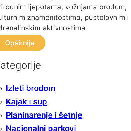
rirodnim ljepotama, vožnjama brodom,
ulturnim znamenitostima, pustolovnim i
drenalinskim aktivnostima.
Opširnije
ategorije
Izleti brodom
Kajak i sup
Planinarenje i šetnje
Nacionalni parkovi