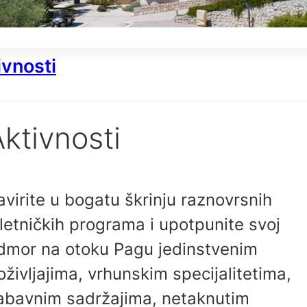
ivnosti
ktivnosti
avirite u bogatu škrinju raznovrsnih
zletničkih programa i upotpunite svoj
dmor na otoku Pagu jedinstvenim
oživljajima, vrhunskim specijalitetima,
abavnim sadržajima, netaknutim