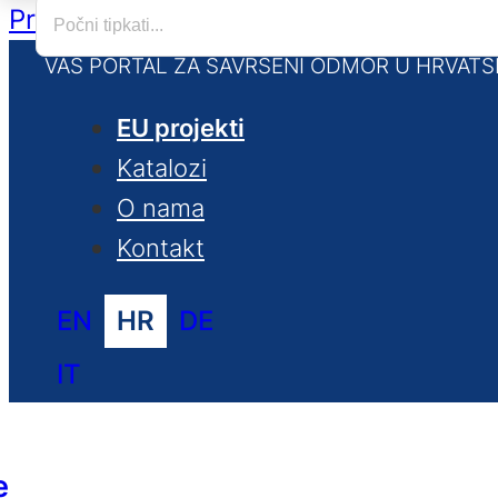
Preskoči na glavni sadržaj
Preskoči na
VAŠ PORTAL ZA SAVRŠENI ODMOR U HRVATS
EU projekti
Katalozi
O nama
Kontakt
EN
HR
DE
IT
e