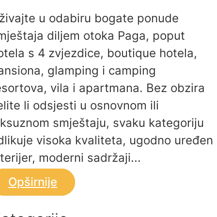
živajte u odabiru bogate ponude
mještaja diljem otoka Paga, poput
otela s 4 zvjezdice, boutique hotela,
ansiona, glamping i camping
esortova, vila i apartmana. Bez obzira
elite li odsjesti u osnovnom ili
uksuznom smještaju, svaku kategoriju
dlikuje visoka kvaliteta, ugodno uređen
nterijer, moderni sadržaji...
Opširnije