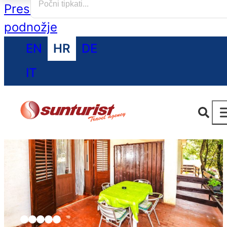
Preskoči na glavni sadržaj
Preskoči na
podnožje
EN
HR
DE
IT