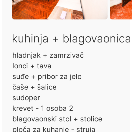
kuhinja + blagovaonic
hladnjak + zamrzivač
lonci + tava
suđe + pribor za jelo
čaše + šalice
sudoper
krevet - 1 osoba 2
blagovaonski stol + stolice
ploča za kuhanje - struja