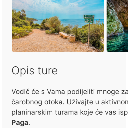
Opis ture
Vodič će s Vama podijeliti mnoge za
čarobnog otoka.
Uživajte u aktivn
planinarskim turama koje će vas ispu
Paga
.