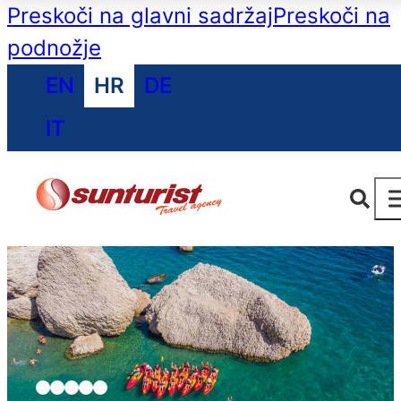
Preskoči na glavni sadržaj
Preskoči na
podnožje
EN
HR
DE
IT