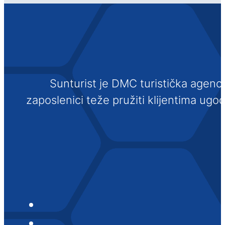
Sunturist je DMC turistička agenci
zaposlenici teže pružiti klijentima ugo