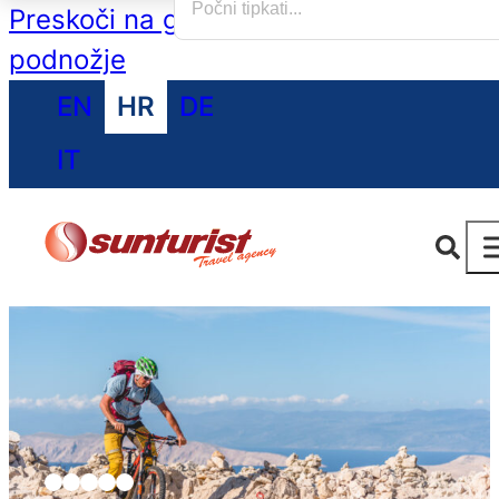
Preskoči na glavni sadržaj
Preskoči na
podnožje
EN
HR
DE
IT