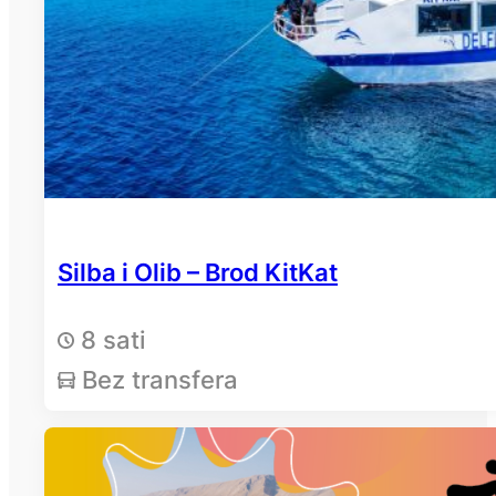
Silba i Olib – Brod KitKat
8 sati
Bez transfera