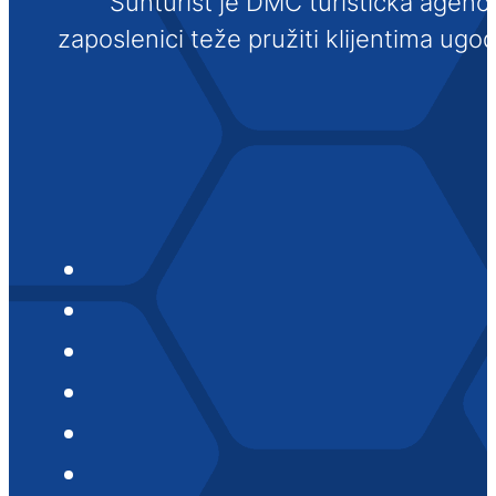
Sunturist je DMC turistička agenci
zaposlenici teže pružiti klijentima ugo