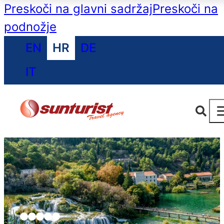
Preskoči na glavni sadržaj
Preskoči na
podnožje
EN
HR
DE
IT