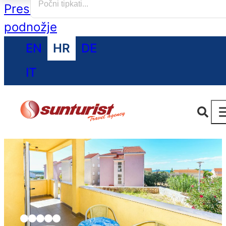
Preskoči na glavni sadržaj
Preskoči na
podnožje
EN
HR
DE
IT