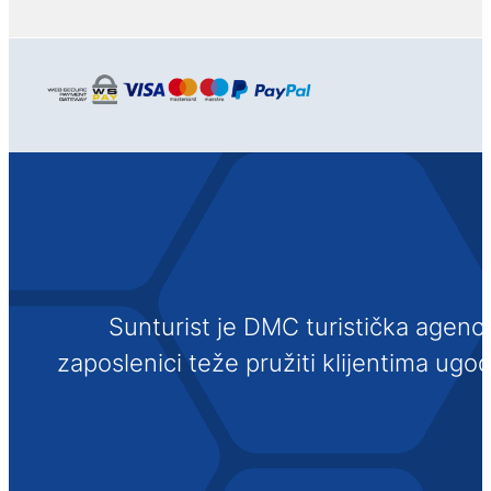
Sunturist je DMC turistička agenci
zaposlenici teže pružiti klijentima ugo