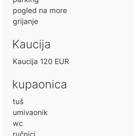
pogled na more
grijanje
Kaucija
Kaucija 120 EUR
kupaonica
tuš
umivaonik
wc
ručnici