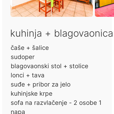
kuhinja + blagovaonic
čaše + šalice
sudoper
blagovaonski stol + stolice
lonci + tava
suđe + pribor za jelo
kuhinjske krpe
sofa na razvlačenje - 2 osobe 1
napa